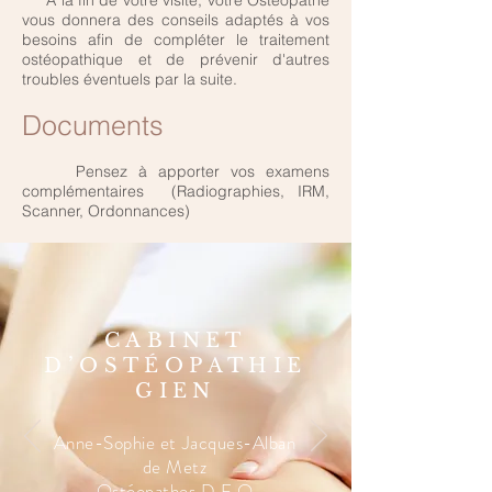
À la fin de votre visite, votre Ostéopathe
vous donnera des conseils adaptés à vos
besoins afin de compléter le traitement
ostéopathique et de prévenir d'autres
troubles éventuels par la suite.
Documents
Pensez à apporter vos examens
complémentaires (Radiographies, IRM,
Scanner, Ordonnances)
CABINET
D’OSTÉOPATHIE
GIEN
Anne-Sophie et Jacques-Alban
de Metz
Ostéopathes D.F.O