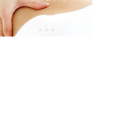
NOUS CONTACTER
Pour prendre rendez-vous, merci de
nous contacter par téléphone ou de remplir
le formulaire ci-après en indiquant votre
Nom et Prénom, numéro de téléphone,
motif(s) de consultation ainsi que vos
disponibilités.
Vous pouvez également nous envoyer
vos demandes, commentaires et questions
en utilisant le formulaire suivant :